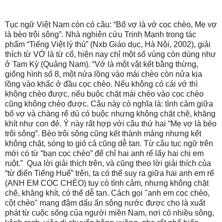
Tục ngữ Việt Nam còn có câu: “Bố vợ là vớ cọc chèo, Mẹ vợ
là bèo trôi sông”. Nhà nghiên cứu Trịnh Mạnh trong tác
phẩm “Tiếng Việt lý thú” (Nxb Giáo dục, Hà Nội, 2002), giải
thích từ VỚ là từ cổ, hiện nay chỉ một số vùng còn dùng như
ở Tam Kỳ (Quảng Nam). “Vớ là một vật kết bằng thừng,
giống hình số 8, một nửa lồng vào mái chèo còn nửa kia
lồng vào khấc ở đầu cọc chèo. Nếu không có cái vớ thì
không chèo được, nếu buộc chặt mái chèo vào cọc chèo
cũng không chèo được. Câu này có nghĩa là: tình cảm giữa
bố vợ và chàng rể dù có buộc nhưng không chặt chẽ, khăng
khít như con đẻ. Ý này rất hợp với câu thứ hai “Mẹ vợ là bèo
trôi sông”. Bèo trôi sông cũng kết thành mảng nhưng kết
không chặt, sóng to gió cả cũng dễ tan. Từ câu tục ngữ trên
mới có từ “bạn cọc chèo” để chỉ hai anh rể lấy hai chị em
ruột.” Qua lời giải thích trên, và cũng theo lời giải thích của
“từ điển Tiếng Huế” trên, ta có thể suy ra giữa hai anh em rể
(ANH EM CỌC CHÈO) tuy có tình cảm, nhưng không chặt
chẽ, khăng khít, có thể dễ tan. Cách gọi "anh em cọc chèo,
cột chèo" mang đậm dấu ấn sông nước được cho là xuất
phát từ cuộc sống của người miền Nam, nơi có nhiều sông,