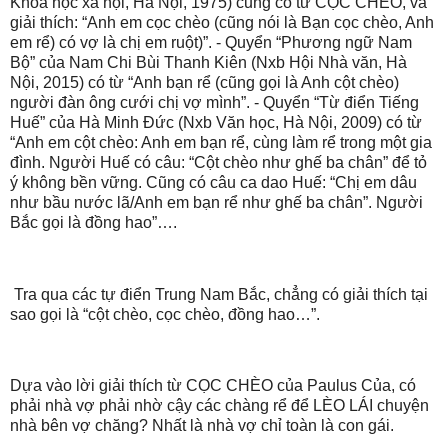
Khoa học xã hội, Hà Nội, 1975) cũng có từ CỌC CHÈO, và
giải thích: “Anh em cọc chèo (cũng nói là Bạn cọc chèo, Anh
em rể) có vợ là chị em ruột)”. - Quyển “Phương ngữ Nam
Bộ” của Nam Chi Bùi Thanh Kiên (Nxb Hội Nhà văn, Hà
Nội, 2015) có từ “Anh bạn rể (cũng gọi là Anh cột chèo)
người đàn ông cưới chị vợ mình”. - Quyển “Từ điển Tiếng
Huế” của Hà Minh Đức (Nxb Văn học, Hà Nội, 2009) có từ
“Anh em cột chèo: Anh em bạn rể, cùng làm rể trong một gia
đình. Người Huế có câu: “Cột chèo như ghế ba chân” để tỏ
ý không bền vững. Cũng có câu ca dao Huế: “Chị em dâu
như bầu nước lã/Anh em bạn rể như ghế ba chân”. Người
Bắc gọi là đồng hao”….
Tra qua các tự điển Trung Nam Bắc, chẳng có giải thích tại
sao gọi là “cột chèo, cọc chèo, đồng hao…”.
Dựa vào lời giải thích từ CỌC CHÈO của Paulus Của, có
phải nhà vợ phải nhờ cậy các chàng rể để LÈO LÁI chuyện
nhà bên vợ chăng? Nhất là nhà vợ chỉ toàn là con gái.