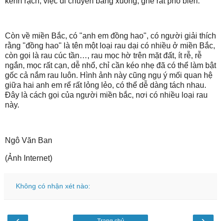
kênh rạch, việc di chuyển bằng xuồng, ghe rất phổ biến.
Còn về miền Bắc, có "anh em đồng hao", có người giải thích
rằng "đồng hao" là tên một loại rau dại có nhiều ở miền Bắc,
còn gọi là rau cúc tần…, rau mọc hờ trên mặt đất, ít rễ, rễ
ngắn, mọc rất cạn, dễ nhổ, chỉ cần kéo nhẹ đã có thể làm bật
gốc cả nắm rau luôn. Hình ảnh này cũng ngụ ý mối quan hệ
giữa hai anh em rể rất lỏng lẻo, có thể dễ dàng tách nhau.
Đây là cách gọi của người miền bắc, nơi có nhiều loại rau
này.
Ngô Văn Ban
(Ảnh Internet)
Không có nhận xét nào:
‹
›
Trang chủ