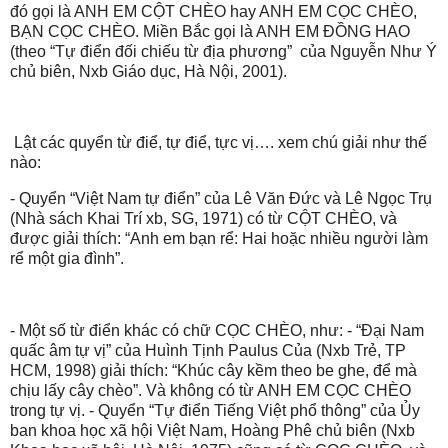
đó gọi là ANH EM CỘT CHÈO hay ANH EM CỌC CHÈO,
BẠN CỌC CHÈO. Miền Bắc gọi là ANH EM ĐỒNG HAO
(theo “Tự điển đối chiếu từ địa phương” của Nguyễn Như Ý
chủ biên, Nxb Giáo dục, Hà Nội, 2001).
Lật các quyển từ điể, tự điể, tực vị…. xem chú giải như thế
nào:
- Quyển “Việt Nam tự điển” của Lê Văn Đức và Lê Ngọc Trụ
(Nhà sách Khai Trí xb, SG, 1971) có từ CỘT CHÈO, và
được giải thích: “Anh em bạn rể: Hai hoặc nhiều người làm
rể một gia đình”.
- Một số từ điển khác có chữ CỌC CHÈO, như: - “Đại Nam
quấc âm tự vị” của Huình Tịnh Paulus Của (Nxb Trẻ, TP
HCM, 1998) giải thích: “Khúc cây kềm theo be ghe, để mà
chịu lấy cây chèo”. Và không có từ ANH EM CỌC CHÈO
trong tự vị. - Quyển “Tự điển Tiếng Việt phổ thông” của Ủy
ban khoa học xã hội Việt Nam, Hoàng Phê chủ biên (Nxb