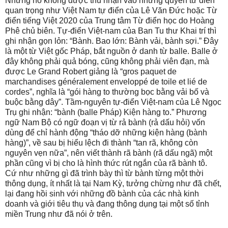
Nhưng nó không được thu nhận vào những quyển từ điển
quan trọng như Việt Nam tự điển của Lê Văn Đức hoặc Từ
điển tiếng Việt 2020 của Trung tâm Từ điển học do Hoàng
Phê chủ biên. Tự-điển Việt-nam của Ban Tu thư Khai trí thì
ghi nhận gọn lỏn: “Bành. Bao lớn: Bành vải, bành sợi.” Đây
là một từ Việt gốc Pháp, bắt nguồn ở danh từ balle. Balle ở
đây không phải quả bóng, cũng không phải viên đạn, mà
được Le Grand Robert giảng là “gros paquet de
marchandises généralement enveloppé de toile et lié de
cordes”, nghĩa là “gói hàng to thường bọc bằng vải bố và
buộc bằng dây”. Tầm-nguyên tự-điển Việt-nam của Lê Ngọc
Trụ ghi nhận: “bành (balle Pháp) Kiện hàng to.” Phương
ngữ Nam Bộ có ngữ đoạn vị từ rả bành (rả dấu hỏi) vốn
dùng để chỉ hành động “tháo dỡ những kiện hàng (bành
hàng)”, về sau bị hiểu lệch đi thành “tan rã, không còn
nguyên vẹn nữa”, nên viết thành rã bành (rã dấu ngã) một
phần cũng vì bị cho là hình thức rút ngắn của rã bành tô.
Cứ như những gì đã trình bày thì từ bành từng một thời
thông dụng, ít nhất là tại Nam Kỳ, tưởng chừng như đã chết,
lại đang hồi sinh với những đồ bành của các nhà kinh
doanh và giới tiêu thụ và đang thông dụng tại một số tỉnh
miền Trung như đã nói ở trên.