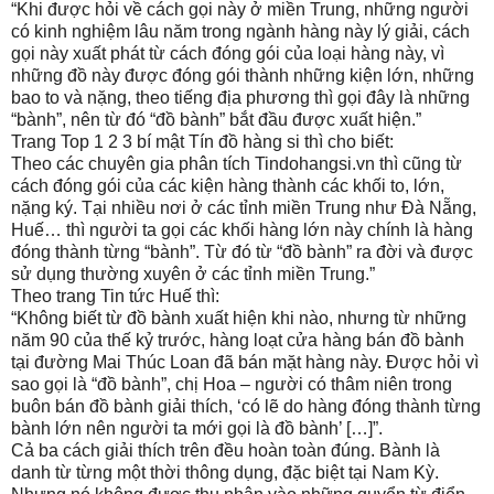
“Khi được hỏi về cách gọi này ở miền Trung, những người
có kinh nghiệm lâu năm trong ngành hàng này lý giải, cách
gọi này xuất phát từ cách đóng gói của loại hàng này, vì
những đồ này được đóng gói thành những kiện lớn, những
bao to và nặng, theo tiếng địa phương thì gọi đây là những
“bành”, nên từ đó “đồ bành” bắt đầu được xuất hiện.”
Trang Top 1 2 3 bí mật Tín đồ hàng si thì cho biết:
Theo các chuyên gia phân tích Tindohangsi.vn thì cũng từ
cách đóng gói của các kiện hàng thành các khối to, lớn,
nặng ký. Tại nhiều nơi ở các tỉnh miền Trung như Đà Nẵng,
Huế… thì người ta gọi các khối hàng lớn này chính là hàng
đóng thành từng “bành”. Từ đó từ “đồ bành” ra đời và được
sử dụng thường xuyên ở các tỉnh miền Trung.”
Theo trang Tin tức Huế thì:
“Không biết từ đồ bành xuất hiện khi nào, nhưng từ những
năm 90 của thế kỷ trước, hàng loạt cửa hàng bán đồ bành
tại đường Mai Thúc Loan đã bán mặt hàng này. Được hỏi vì
sao gọi là “đồ bành”, chị Hoa – người có thâm niên trong
buôn bán đồ bành giải thích, ‘có lẽ do hàng đóng thành từng
bành lớn nên người ta mới gọi là đồ bành’ […]”.
Cả ba cách giải thích trên đều hoàn toàn đúng. Bành là
danh từ từng một thời thông dụng, đặc biệt tại Nam Kỳ.