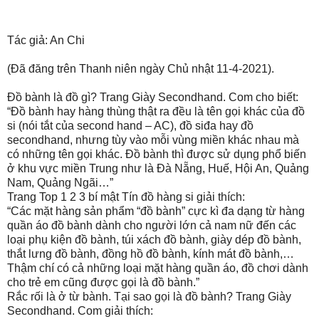
Tác giả: An Chi
(Đã đăng trên Thanh niên ngày Chủ nhật 11-4-2021).
Đồ bành là đồ gì? Trang Giày Secondhand. Com cho biết:
“Đồ bành hay hàng thùng thật ra đều là tên gọi khác của đồ
si (nói tắt của second hand – AC), đồ siđa hay đồ
secondhand, nhưng tùy vào mỗi vùng miền khác nhau mà
có những tên gọi khác. Đồ bành thì được sử dụng phổ biến
ở khu vực miền Trung như là Đà Nẵng, Huế, Hội An, Quảng
Nam, Quảng Ngãi…”
Trang Top 1 2 3 bí mật Tín đồ hàng si giải thích:
“Các mặt hàng sản phẩm “đồ bành” cực kì đa dạng từ hàng
quần áo đồ bành dành cho người lớn cả nam nữ đến các
loại phụ kiện đồ bành, túi xách đồ bành, giày dép đồ bành,
thắt lưng đồ bành, đồng hồ đồ bành, kính mát đồ bành,…
Thậm chí có cả những loại mặt hàng quần áo, đồ chơi dành
cho trẻ em cũng được gọi là đồ bành.”
Rắc rối là ở từ bành. Tại sao gọi là đồ bành? Trang Giày
Secondhand. Com giải thích: