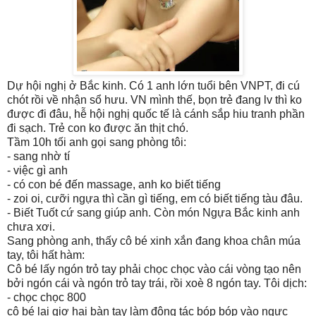
Dự hội nghị ở Bắc kinh. Có 1 anh lớn tuổi bên VNPT, đi cú
chót rồi về nhận sổ hưu. VN mình thế, bọn trẻ đang lv thì ko
được đi đâu, hễ hội nghị quốc tế là cánh sắp hiu tranh phần
đi sạch. Trẻ con ko được ăn thịt chó.
Tầm 10h tối anh gọi sang phòng tôi:
- sang nhờ tí
- việc gì anh
- có con bé đến massage, anh ko biết tiếng
- zoi oi, cưỡi ngựa thì cần gì tiếng, em có biết tiếng tàu đâu.
- Biết Tuốt cứ sang giúp anh. Còn món Ngựa Bắc kinh anh
chưa xơi.
Sang phòng anh, thấy cô bé xinh xắn đang khoa chân múa
tay, tôi hất hàm:
Cô bé lấy ngón trỏ tay phải chọc chọc vào cái vòng tạo nên
bởi ngón cái và ngón trỏ tay trái, rồi xoè 8 ngón tay. Tôi dịch:
- chọc chọc 800
cô bé lại giơ hai bàn tay làm động tác bóp bóp vào ngực