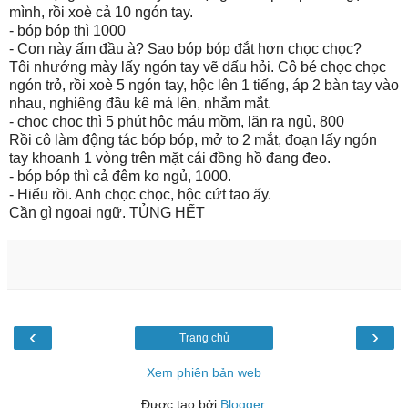
mình, rồi xoè cả 10 ngón tay.
- bóp bóp thì 1000
- Con này ấm đầu à? Sao bóp bóp đắt hơn chọc chọc?
Tôi nhướng mày lấy ngón tay vẽ dấu hỏi. Cô bé chọc chọc
ngón trỏ, rồi xoè 5 ngón tay, hộc lên 1 tiếng, áp 2 bàn tay vào
nhau, nghiêng đầu kê má lên, nhắm mắt.
- chọc chọc thì 5 phút hộc máu mồm, lăn ra ngủ, 800
Rồi cô làm động tác bóp bóp, mở to 2 mắt, đoạn lấy ngón
tay khoanh 1 vòng trên mặt cái đồng hồ đang đeo.
- bóp bóp thì cả đêm ko ngủ, 1000.
- Hiểu rồi. Anh chọc chọc, hộc cứt tao ấy.
Cần gì ngoại ngữ. TỦNG HẾT
‹
›
Trang chủ
Xem phiên bản web
Được tạo bởi
Blogger
.