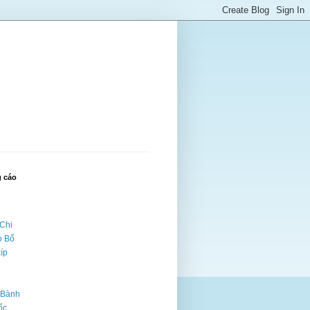
 cáo
Chi
o Bố
kíp
 Bành
ốc