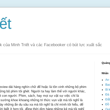
ết
k của Minh Triết và các Facebooker có bút lực xuất sắc
Quảng
Nhãn
An 
Ba
 review dài hàng nghìn chữ để hoặc là tôn vinh những bộ phim
Bí 
hững bộ phim tôi ghét. Người ta hay làm thế với người khác,
Đá
t con người. Phim, sách, hay mọi sự vật sự việc chỉ là
Đất
 sướng khoe khoang những tri thức vụn vặt mà tôi nghĩ là
y những ẩn dụ sâu xa mà tôi nghĩ là chỉ mình tôi hiểu, để
Đồ
 biết ít hơn tôi, đồng thời dìm hàng những kẻ mà tôi nghĩ
Gu