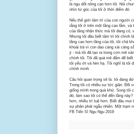
là ngu dốt nông cạn hơn tôi. Nói ch
nhìn từ góc của tôi ở thời điểm đó.
Nếu thế giới tâm trí của con người cũ
rằng tôi ở trên một tầng cao lắm, và
của tầng nhận thức mà tôi đang có, 
Nhưng tôi đâu biết tâm trí tôi chính 
tầng cao hơn tầng của tôi, tôi chả 
khoái trá vì con dao càng xài càng sắ
ý - mà tôi đã tạo ra trong cơn mê sả
chính tôi. Tôi đã quá mê đắm để biết
tôi yếu ớt và hèn hạ. Tôi nghĩ là tôi
chính mình.
Câu hỏi quan trọng sẽ là: tôi đang đ
Trong tôi có nhiều sự tức giận. Đối 
giống mình trong quá khứ. Song tôi 
đó, làm sao tôi có thể đến tầng này? 
hơn, nhiều trí tuệ hơn. Biết đâu mọi 
sự phân phát ngẫu nhiên. Một trạm n
FB Tiến Sĩ Ngu Ngu 2019