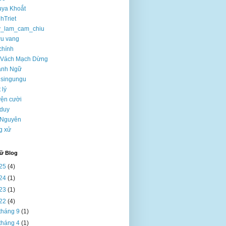
uya Khoắt
hTriet
y_lam_cam_chiu
u vang
 chính
 Vách Mạch Dừng
ành Ngữ
nsingungu
t lý
yện cười
duy
 Nguyên
g xử
rữ Blog
25
(4)
24
(1)
23
(1)
22
(4)
tháng 9
(1)
tháng 4
(1)