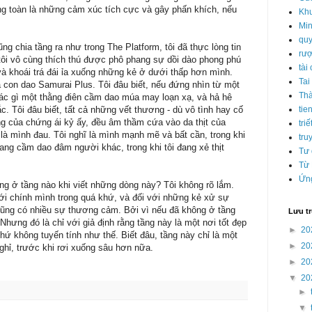
ung toàn là những cảm xúc tích cực và gây phấn khích, nếu
Kh
Min
qu
ng chia tầng ra như trong The Platform, tôi đã thực lòng tin
rượ
 tôi vô cùng thích thú được phô phang sự dồi dào phong phú
tài
và khoái trá đái ỉa xuống những kẻ ở dưới thấp hơn mình.
Tai
là con dao Samurai Plus. Tôi đâu biết, nếu đứng nhìn từ một
Th
khác gì một thằng điên cầm dao múa may loạn xạ, và hả hê
c. Tôi đâu biết, tất cả những vết thương - dù vô tình hay cố
tie
ng của chứng ái kỷ ấy, đều âm thầm cứa vào da thịt của
triế
 là mình đau. Tôi nghĩ là mình mạnh mẽ và bất cần, trong khi
tru
 đang cầm dao đâm người khác, trong khi tôi đang xẻ thịt
Tư 
Từ
Ứn
ứng ở tầng nào khi viết những dòng này? Tôi không rõ lắm.
với chính mình trong quá khứ, và đối với những kẻ xử sự
cũng có nhiều sự thương cảm. Bởi vì nếu đã không ở tầng
Lưu t
Nhưng đó là chỉ với giả định rằng tầng này là một nơi tốt đẹp
►
20
thứ không tuyến tính như thế. Biết đâu, tầng này chỉ là một
►
20
ghỉ, trước khi rơi xuống sâu hơn nữa.
►
20
▼
20
►
▼